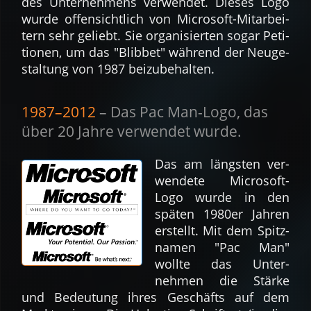
des Unter­nehmens verwendet. Dieses Logo
wurde offen­sicht­lich von Micro­soft-Mit­arbei­
tern sehr ge­liebt. Sie orga­nisier­ten sogar Peti­
tionen, um das "Blibbet" wäh­rend der Neu­ge­
stal­tung von 1987 bei­zu­be­hal­ten.
1987–2012
– Das Pac Man-Logo, das
über 20 Jahre ver­wen­det wurde.
Das am läng­sten ver­
wen­dete Micro­soft-
Logo wurde in den
spä­ten 1980er Jahren
er­stellt. Mit dem Spitz­
namen "Pac Man"
wollte das Unter­
nehmen die Stärke
und Be­deu­tung ihres Ge­schäfts auf dem