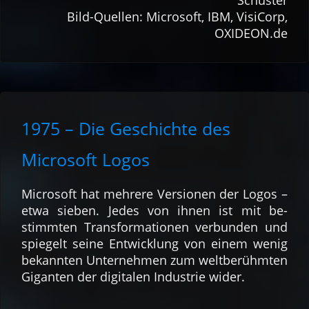
Bild-Quellen: Microsoft, IBM, VisiCorp,
OXIDEON.de
1975 – Die Geschichte des
Microsoft Logos
Microsoft hat mehrere Ver­sio­nen der Logos –
etwa sieben. Jedes von ihnen ist mit be­
stimm­ten Trans­forma­tio­nen ver­bun­den und
spie­gelt seine Ent­wick­lung von einem wenig
be­kann­ten Unter­nehmen zum welt­be­rühm­ten
Gi­gan­ten der digi­talen Indu­strie wider.