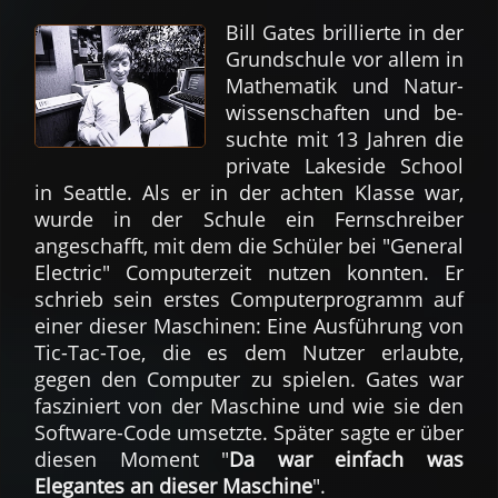
Bill Gates bril­lierte in der
Grund­schule vor allem in
Mathe­matik und Natur­
wissen­schaften und be­
suchte mit 13 Jahren die
private Lakeside School
in Seattle. Als er in der achten Klasse war,
wurde in der Schule ein Fernschreiber
angeschafft, mit dem die Schüler bei "General
Electric" Computer­zeit nutzen konnten. Er
schrieb sein erstes Computer­programm auf
einer dieser Maschinen: Eine Ausfüh­rung von
Tic-Tac-Toe, die es dem Nutzer erlaubte,
gegen den Computer zu spielen. Gates war
fasziniert von der Maschine und wie sie den
Software-Code umsetzte. Später sagte er über
diesen Moment "
Da war einfach was
Elegantes an dieser Maschine
".