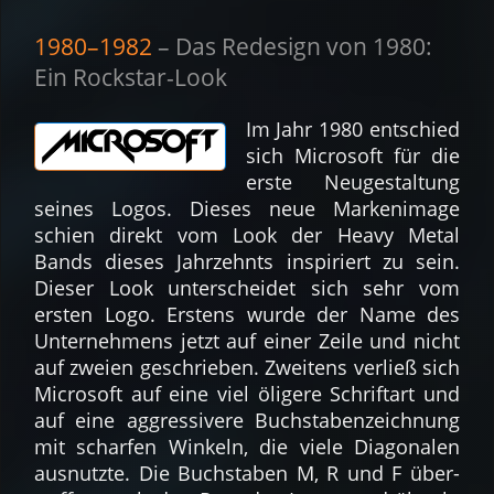
1980–1982
– Das Re­design von 1980:
Ein Rock­star-Look
Im Jahr 1980 ent­schied
sich Micro­soft für die
erste Neu­ge­stal­tung
seines Logos. Dieses neue Mar­ken­image
schien direkt vom Look der Heavy Metal
Bands dieses Jahr­zehnts inspi­riert zu sein.
Dieser Look unter­schei­det sich sehr vom
ersten Logo. Erstens wurde der Name des
Unter­neh­mens jetzt auf einer Zeile und nicht
auf zweien ge­schrie­ben. Zwei­tens ver­ließ sich
Micro­soft auf eine viel öli­gere Schrif­tart und
auf eine aggres­sivere Buch­staben­zeich­nung
mit schar­fen Winkeln, die viele Dia­go­nalen
aus­nutzte. Die Buch­staben M, R und F über­