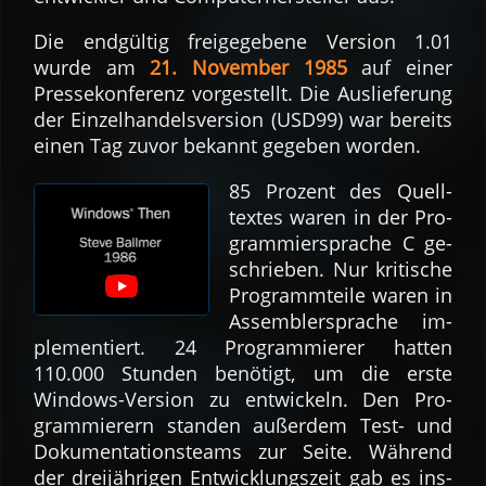
Die end­gültig frei­gege­bene Version 1.01
wurde am
21. November 1985
auf einer
Presse­kon­fe­renz vor­ge­stellt. Die Aus­liefe­rung
der Ein­zel­handels­ver­sion (USD99) war be­reits
einen Tag zuvor be­kannt ge­geben worden.
85 Pro­zent des Quell­
textes waren in der Pro­
grammier­sprache C ge­
schrie­ben. Nur kri­tische
Pro­gramm­teile waren in
Assembler­sprache im­
ple­men­tiert. 24 Pro­gram­mie­rer hat­ten
110.000 Stun­den be­nö­tigt, um die erste
Windows-Ver­sion zu ent­wickeln. Den Pro­
gram­mierern stan­den außer­dem Test- und
Doku­men­tations­teams zur Seite. Wäh­rend
der drei­jäh­rigen Ent­wick­lungs­zeit gab es ins­