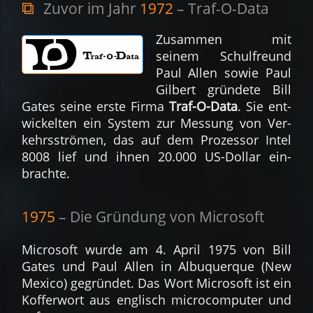
Zuvor im Jahr
1972
– Traf-O-Data
Zu­sam­men mit
seinem Schul­freund
Paul Allen sowie Paul
Gilbert grün­dete Bill
Gates seine erste Firma
Traf-O-Data
. Sie ent­
wickel­ten ein System zur Mes­sung von Ver­
kehrs­strö­men, das auf dem Pro­zes­sor Intel
8008 lief und ihnen 20.000 US-Dollar ein­
brachte.
1975
– Die Grün­dung von Micro­soft
Microsoft wurde am 4. April 1975 von Bill
Gates und Paul Allen in Albu­quer­que (New
Mexico) ge­grün­det. Das Wort Micro­soft ist ein
Koffer­wort aus eng­lisch micro­computer und