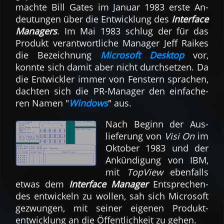
machte Bill Gates im Ja­nu­ar 1983 erste An­
deu­tun­gen über die Ent­wick­lung des
Inter­face
Managers
. Im Mai 1983 schlug der für das
Pro­dukt verant­wort­liche Manager Jeff Raikes
die Be­zeich­nung
Micro­soft Desktop
vor,
konnte sich damit aber nicht durch­set­zen. Da
die Ent­wick­ler im­mer von Fen­stern spra­chen,
dach­ten sich die PR-Mana­ger den ein­fache­
ren Namen "
Windows
" aus.
Nach Be­ginn der Aus­
liefe­rung von
Visi On
im
Ok­to­ber 1983 und der
An­kün­di­gung von IBM,
mit
TopView
eben­falls
etwas dem
Inter­face Manager
Ent­sprechen­
des ent­wickeln zu wol­len, sah sich Micro­soft
ge­zwun­gen, mit seiner ei­genen Pro­dukt­
entwicklung an die Öf­fent­lich­keit zu gehen.