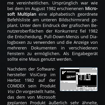
me verein­heit­lichen. Ur­sprüng­lich war wie
bei dem im Au­gust 1982 er­schie­nenen
Micro­
soft Multi­plan
eine alpha­be­tisch ge­ord­nete
Be­fehls­liste am un­te­ren Bild­schirm­rand ge­
plant. Unter dem Ein­druck der gra­fischen Be­
nutzer­ober­flächen der Kon­kur­renz fiel 1982
die Ent­schei­dung, Pull-Down-Menüs und Dia­
log­boxen zu ver­wen­den und die An­zei­ge von
meh­reren Doku­men­ten in ver­schie­denen
Fen­stern zu er­mög­li­chen. Als Ein­gabe­gerät
sollte eine Maus ge­nutzt werden.
Nach­dem der Soft­ware­
her­steller VisiCorp im
Herbst 1982 auf der
COMDEX sein Produkt
Visi On
vor­ge­stellt hatte,
das dem von Micro­soft
ge­plan­ten Pro­dukt äußer­lich sehr äh­nelte,