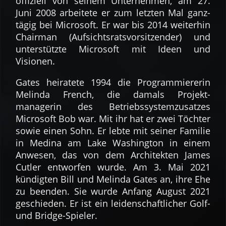
offiziell von seinem Unter­nehmen, am 27.
Juni 2008 arbeitete er zum letzten Mal ganz­
tägig bei Microsoft. Er war bis 2014 weiterhin
Chairman (Auf­sichts­rats­vor­sitzender) und
unter­stützte Microsoft mit Ideen und
Visionen.
Gates heiratete 1994 die Program­miererin
Melinda French, die damals Projekt­
managerin des Betriebs­system­zusatzes
Microsoft Bob war. Mit ihr hat er zwei Töchter
sowie einen Sohn. Er lebte mit seiner Familie
in Medina am Lake Washington in einem
Anwesen, das von dem Architekten James
Cutler entworfen wurde. Am 3. Mai 2021
kündigten Bill und Melinda Gates an, ihre Ehe
zu beenden. Sie wurde Anfang August 2021
geschieden. Er ist ein leidenschaftlicher Golf-
und Bridge-Spieler.