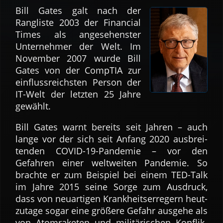
Bill Gates galt nach der
Rangliste 2003 der Financial
Times als an­ge­sehen­ster
Unter­nehmer der Welt. Im
November 2007 wurde Bill
Gates von der CompTIA zur
ein­fluss­reichsten Person der
IT-Welt der letzten 25 Jahre
gewählt.
Bill Gates warnt bereits seit Jahren – auch
lange vor der sich seit Anfang 2020 aus­brei­
tenden COVID-19-Pandemie – vor den
Gefahren einer welt­weiten Pandemie. So
brachte er zum Beispiel bei einem TED-Talk
im Jahre 2015 seine Sorge zum Ausdruck,
dass von neuartigen Krank­heits­er­regern heut­
zutage sogar eine größere Gefahr ausgehe als
von Atom­raketen und mili­tärischen Kon­flik­