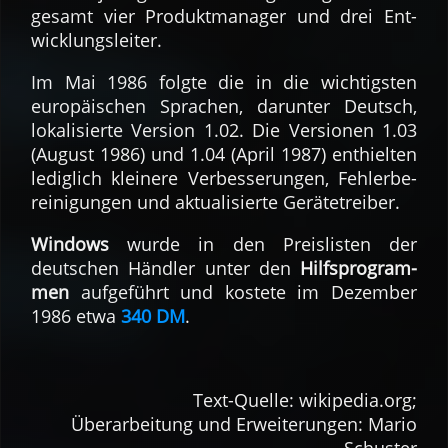
ge­samt vier Pro­dukt­manager und drei Ent­
wick­lungs­leiter.
Im Mai 1986 folgte die in die wich­tigsten
euro­päischen Sprachen, darunter Deutsch,
loka­lisierte Version 1.02. Die Ver­sionen 1.03
(August 1986) und 1.04 (April 1987) ent­hiel­ten
ledig­lich klei­nere Ver­bes­se­rungen, Fehler­be­
rei­ni­gungen und ak­tuali­sierte Ge­räte­trei­ber.
Windows
wurde in den Preis­listen der
deutschen Händ­ler unter den
Hilfs­pro­gram­
men
auf­ge­führt und kostete im De­zem­ber
1986 etwa
340 DM
.
Text-Quelle: wikipedia.org;
Über­arbei­tung und Er­wei­te­rungen: Mario
Schuster