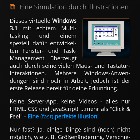
Eine Simu­lation durch Illu­stra­tionen
Dieses virtu­elle
Windows
3.1
mit echtem Multi­
tasking und einem
speziell dafür ent­wickel­
ten Fenster- und Task-
Manage­ment über­zeugt
auch durch seine vielen Maus- und Tasta­tur-
Inter­aktio­nen. Mehrere Windows-An­wen­
dungen sind noch in Arbeit, jedoch ist der
erste Re­lease bereit für deine Er­kun­dung.
Keine Server-App, keine Videos - alles nur
HTML, CSS und Java­Script! ...mehr als "Click &
Feel" -
Eine
(fast)
per­fekte Illu­sion
!
Nur fast? Ja, einige Dinge sind (noch) nicht
mög­lich, wie z. B. Größen­ände­rung, Ver­schie­