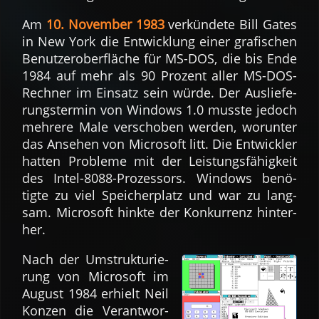
Am
10. No­vem­ber 1983
verkün­dete Bill Gates
in New York die Ent­wicklung einer gra­fischen
Be­nutzer­ober­fläche für MS-DOS, die bis Ende
1984 auf mehr als 90 Prozent aller MS-DOS-
Rech­ner im Ein­satz sein würde. Der Aus­liefe­
rungs­ter­min von Windows 1.0 musste je­doch
mehrere Male ver­scho­ben wer­den, wo­run­ter
das An­sehen von Micro­soft litt. Die Ent­wickler
hat­ten Pro­ble­me mit der Lei­stungs­fähig­keit
des Intel-8088-Proz­es­sors. Windows be­nö­
tigte zu viel Spei­cher­platz und war zu lang­
sam. Micro­soft hin­kte der Kon­kur­renz hin­ter­
her.
Nach der Um­struk­turie­
rung von Micro­soft im
August 1984 erhielt Neil
Konzen die Ver­ant­wor­