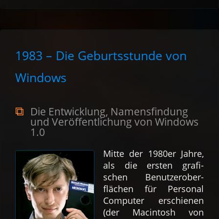
1983 – Die Geburts­stunde von
Windows
Die Ent­wick­lung, Namens­fin­dung
und Ver­öffent­lichung von Windows
1.0
Mitte der 1980er Jahre,
als die er­sten gra­fi­
schen Be­nutzer­ober­
flächen für Per­sonal
Com­puter er­schienen
(der Macintosh von