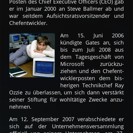
Posten des Chief Executive Officers (CEO) gab
er im Januar 2000 an Steve Ballmer ab und
war seitdem Auf­sichts­rats­vor­sitzender und
Chef­ent­wickler.
Am 15. Juni 2006
kündigte Gates an, sich
bis zum Juli 2008 aus
dem Tages­geschäft von
Microsoft zurück­zu­
ziehen und den Chef­ent­
wickler­posten dem bis­
herigen Technik­chef Ray
Ozzie zu über­lassen, um sich dann verstärkt
seiner Stiftung für wohl­tätige Zwecke anzu­
nehmen.
Am 12. September 2007 verab­schiedete er
sich auf der Unter­nehmens­versamm­lung