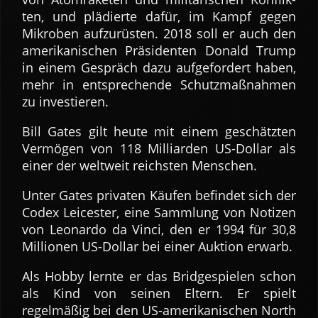
ten, und plä­dierte dafür, im Kampf gegen
Mikroben auf­zu­rüsten. 2018 soll er auch den
ameri­kanischen Präsi­denten Donald Trump
in einem Gespräch dazu auf­gefor­dert haben,
mehr in ent­sprechende Schutz­maß­nahmen
zu investieren.
Bill Gates gilt heute mit einem ge­schätzten
Vermögen von 118 Milliarden US-Dollar als
einer der weltweit reichsten Menschen.
Unter Gates privaten Käufen befindet sich der
Codex Leicester, eine Sammlung von Notizen
von Leonardo da Vinci, den er 1994 für 30,8
Millionen US-Dollar bei einer Auktion erwarb.
Als Hobby lernte er das Bridge­spielen schon
als Kind von seinen Eltern. Er spielt
regelmäßig bei den US-ameri­kanischen North