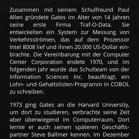
Zusammen mit seinem Schul­freund Paul
Allen gründete Gates im Alter von 14 Jahren
seine erste Firma Traf-O-Data. Sie
entwickelten ein System zur Messung von
Verkehrs­strömen, das auf dem Pro­zessor
Intel 8008 lief und ihnen 20.000 US-Dollar ein­
brachte. Die Verein­barung mit der Computer
Center Corporation endete 1970, und im
folgenden Jahr wurde das Schulteam von der
Information Sciences Inc. beauftragt, ein
Lohn- und Gehalts­listen-Programm in COBOL
zu schreiben.
1973 ging Gates an die Harvard University,
um dort zu studieren, ver­brachte seine Zeit
aber über­wiegend im Computer­raum. Dort
lernte er auch seinen späteren Geschäfts­
partner Steve Ballmer kennen. Im Dezember