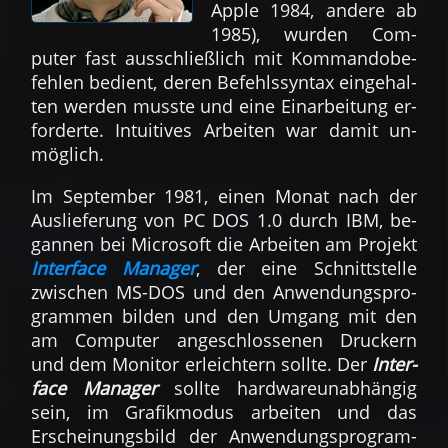
Apple 1984, andere ab
1985), wurden Com­
puter fast aus­schließ­lich mit Kom­mando­be­
feh­len be­dient, deren Be­fehls­syntax ein­gehal­
ten werden musste und eine Ein­arbei­tung er­
for­der­te. Intui­tives Ar­bei­ten war da­mit un­
mög­lich.
Im Sep­tem­ber 1981, einen Monat nach der
Aus­liefe­rung von PC DOS 1.0 durch IBM, be­
gan­nen bei Micro­soft die Arbei­ten am Projekt
Inter­face Mana­ger
, der eine Schnitt­stelle
zwischen MS-DOS und den An­wen­dungs­pro­
gram­men bil­den und den Umg­ang mit den
am Com­puter ange­schlos­senen Druckern
und dem Mo­nitor er­leich­tern sollte. Der
Inter­
face Manager
sollte hard­ware­un­ab­hän­gig
sein, im Grafik­modus arbei­ten und das
Erschei­nungs­bild der An­wendungs­pro­gram­