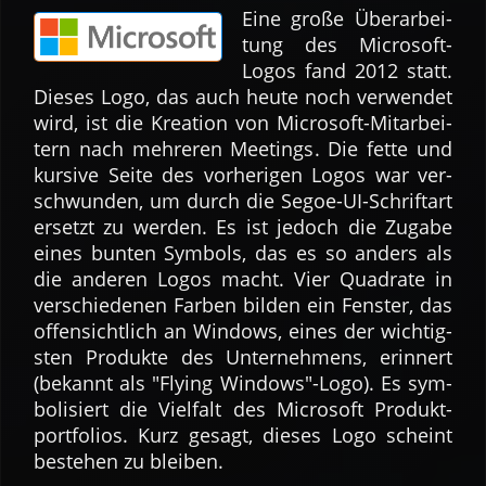
Eine große Über­ar­bei­
tung des Micro­soft-
Logos fand 2012 statt.
Dieses Logo, das auch heute noch ver­wen­det
wird, ist die Krea­tion von Micro­soft-Mit­arbei­
tern nach meh­reren Mee­tings. Die fette und
kur­sive Seite des vor­heri­gen Logos war ver­
schwun­den, um durch die Segoe-UI-Schrif­tart
er­setzt zu werden. Es ist jedoch die Zu­gabe
eines bun­ten Sym­bols, das es so anders als
die ande­ren Logos macht. Vier Qua­drate in
ver­schie­denen Far­ben bil­den ein Fen­ster, das
offen­sicht­lich an Windows, eines der wich­tig­
sten Pro­dukte des Unter­nehmens, erin­nert
(bekannt als "Flying Windows"-Logo). Es sym­
boli­siert die Viel­falt des Micro­soft Pro­dukt­
port­folios. Kurz gesagt, dieses Logo scheint
be­stehen zu blei­ben.