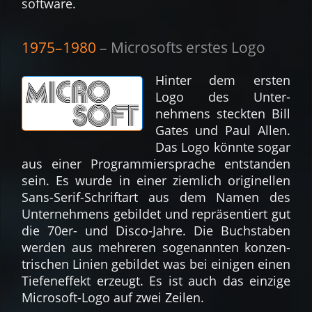
soft­ware.
1975–1980
– Microsofts erstes Logo
Hinter dem ersten
Logo des Unter­
nehmens steck­ten Bill
Gates und Paul Allen.
Das Logo könnte sogar
aus einer Pro­gram­miers­prache ent­stan­den
sein. Es wurde in einer ziem­lich ori­ginel­len
Sans-Serif-Schrift­art aus dem Namen des
Unter­nehmens ge­bil­det und re­prä­sen­tiert gut
die 70er- und Disco-Jahre. Die Buch­staben
werden aus mehre­ren so­genann­ten kon­zen­
trischen Linien ge­bil­det was bei ei­nigen einen
Tiefen­effekt er­zeugt. Es ist auch das ein­zige
Micro­soft-Logo auf zwei Zeilen.