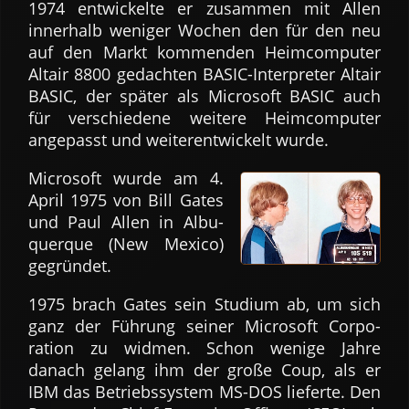
1974 entwickelte er zusammen mit Allen
innerhalb weniger Wochen den für den neu
auf den Markt kommenden Heim­computer
Altair 8800 gedachten BASIC-Inter­preter Altair
BASIC, der später als Microsoft BASIC auch
für verschie­dene weitere Heim­computer
ange­passt und weiter­entwickelt wurde.
Microsoft wurde am 4.
April 1975 von Bill Gates
und Paul Allen in Albu­
querque (New Mexico)
ge­gründet.
1975 brach Gates sein Studium ab, um sich
ganz der Führung seiner Microsoft Corpo­
ration zu widmen. Schon wenige Jahre
danach gelang ihm der große Coup, als er
IBM das Betriebs­system MS-DOS lieferte. Den