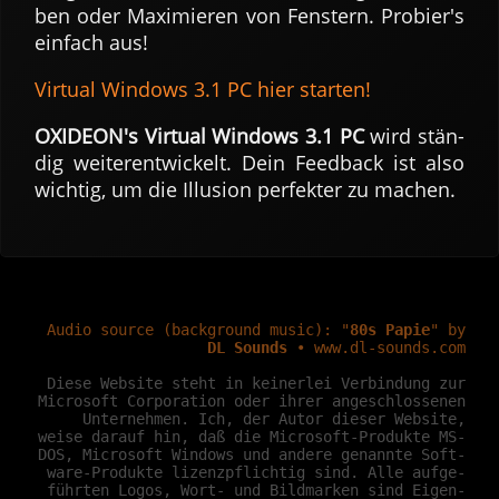
ben oder Maxi­mieren von Fen­stern. Probier's
ein­fach aus!
Virtual Windows 3.1 PC hier starten!
OXIDEON's Virtual Windows 3.1 PC
wird stän­
dig weiter­ent­wickelt. Dein Feed­back ist also
wichtig, um die Illu­sion per­fek­ter zu machen.
Audio source (background music): "
80s Papie
" by
DL Sounds
• www.dl-sounds.com
Diese Website steht in kei­ner­lei Ver­bin­dung zur
Micro­soft Cor­pora­tion oder ihrer an­ge­schlos­senen
Unter­nehmen. Ich, der Autor dieser Web­site,
weise darauf hin, daß die Micro­soft-Pro­dukte MS-
DOS, Micro­soft Windows und an­dere ge­nannte Soft­
ware-Pro­dukte lizenz­pflich­tig sind. Alle auf­ge­
führ­ten Logos, Wort- und Bild­mar­ken sind Ei­gen­