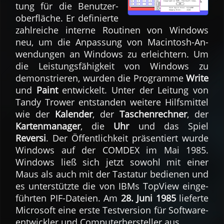
tung für die Be­nutzer­
ober­fläche. Er de­fi­nierte
zahl­reiche in­terne Rou­tinen von Windows
neu, um die An­pas­sung von Macintosh-An­
wen­dungen an Windows zu er­leich­tern. Um
die Lei­stungs­fähig­keit von Windows zu
demon­strie­ren, wur­den die Pro­gram­me
Write
und
Paint
ent­wickelt. Unter der Lei­tung von
Tandy Trower ent­stan­den wei­tere Hilfs­mit­tel
wie der
Ka­len­der
, der
Taschen­rech­ner
, der
Karten­manager
, die
Uhr
und das Spiel
Reversi
. Der Öf­fent­lich­keit prä­sen­tiert wurde
Windows auf der COMDEX im Mai 1985.
Windows ließ sich jetzt so­wohl mit einer
Maus als auch mit der Tasta­tur be­die­nen und
es unter­stützte die von IBMs TopView ein­ge­
führ­ten PIF-Dateien. Am
28. Juni 1985
lie­ferte
Micro­soft eine erste Test­version für Soft­ware­
ent­wick­ler und Computer­her­stel­ler aus.