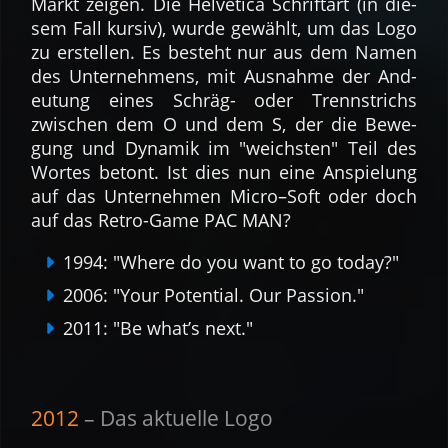
Markt zeigen. Die Helve­tica Schrift­art (in die­
sem Fall kursiv), wurde ge­wählt, um das Logo
zu er­stel­len. Es be­steht nur aus dem Namen
des Unter­nehmens, mit Aus­nahme der And­
eu­tung eines Schräg- oder Trenn­strichs
zwischen dem O und dem S, der die Be­we­
gung und Dyna­mik im "weich­sten" Teil des
Wor­tes betont. Ist dies nun eine An­spie­lung
auf das Unter­nehmen Micro–Soft oder doch
auf das Retro-Game PAC MAN?
1994: "Where do you want to go today?"
2006: "Your Potential. Our Passion."
2011: "Be what’s next."
2012
– Das aktuelle Logo