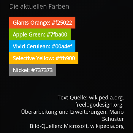
Die aktuellen Farben
Giants Orange: #f25022
Apple Green: #7fba00
Vivid Cerulean: #00a4ef
Selective Yellow: #ffb900
Nickel: #737373
Text-Quelle: wikipedia.org,
freelogodesign.org;
Über­arbei­tung und Er­wei­te­rungen: Mario
Schuster
Bild-Quellen: Micro­soft, wikipedia.org