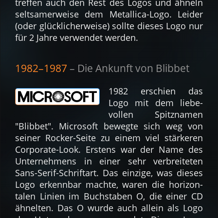
tref­fen auch den Rest des Logos und ähneln
selt­samer­weise dem Metal­lica-Logo. Leider
(oder glück­licher­weise) sollte dieses Logo nur
für 2 Jahre ver­wen­det werden.
1982–1987
– Die An­kunft von Blibbet
1982 er­schien das
Logo mit dem liebe­
vollen Spitz­namen
"Blibbet". Micro­soft be­weg­te sich weg von
seiner Rocker-Seite zu einem viel stär­keren
Cor­po­rate-Look. Erstens war der Name des
Unter­nehmens in einer sehr ver­breiteten
Sans-Serif-Schrif­tart. Das ein­zige, was dieses
Logo er­kenn­bar machte, waren die hori­zon­
talen Linien im Buch­staben O, die einer CD
ähnelten. Das O wurde auch allein als Logo