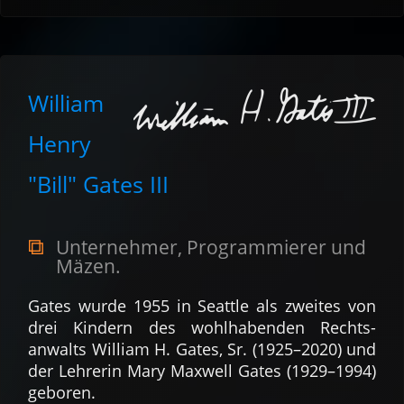
William
Henry
"Bill" Gates III
Unter­nehmer, Program­mierer und
Mäzen.
Gates wurde 1955 in Seattle als zwei­tes von
drei Kin­dern des wohl­haben­den Rechts­
anwalts William H. Gates, Sr. (1925–2020) und
der Leh­rerin Mary Maxwell Gates (1929–1994)
geboren.