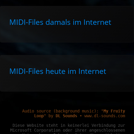
MIDI-Files damals im Internet
MIDI-Files heute im Internet
Audio source (background music): "
My Fruity
Loop
" by
DL Sounds
• www.dl-sounds.com
Diese Website steht in kei­ner­lei Ver­bin­dung zur
Micro­soft Cor­pora­tion oder ihrer an­ge­schlos­senen